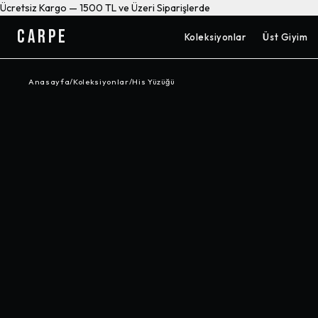
Ücretsiz Kargo — 1500 TL ve Üzeri Siparişlerde
CARPE
Koleksiyonlar
Üst Giyim
Anasayfa
/
Koleksiyonlar
/
His Yüzüğü