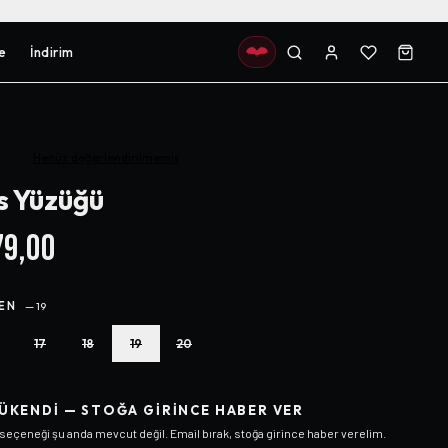
e
İndirim
Henüz değerlendirilmemiş
s Yüzüğü
9,00
EN
—
19
17
18
19
20
ÜKENDI — STOĞA GIRINCE HABER VER
seçeneği şu anda mevcut değil. Email bırak, stoğa girince haber verelim.