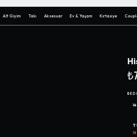
Alt Giyim
Takı
Aksesuar
Ev & Yaşam
Kırtasiye
Coupl
Hi
₺7
BED
16
T
19