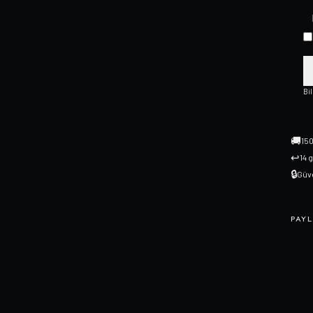
Bi
🚚
150
↩
14 
🔒
Güve
PAYL