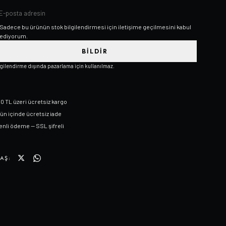
Sadece bu ürünün stok bilgilendirmesi için iletişime geçilmesini kabul
ediyorum.
BILDIR
lgilendirme dışında pazarlama için kullanılmaz.
0 TL üzeri ücretsiz kargo
gün içinde ücretsiz iade
nli ödeme — SSL şifreli
AŞ: