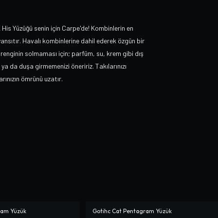
s Yüzüğü senin için Carpe'de! Kombinlerin en
i yansıtır. Havalı kombinlerine dahil ederek özgün bir
renginin solmaması için; parfüm, su, krem gibi dış
 ya da duşa girmemenizi öneririz. Takılarınızı
rınızın ömrünü uzatır.
ram Yüzük
Gotihc Cat Pentagram Yüzük