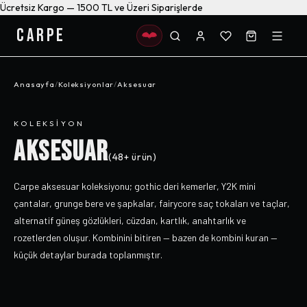
Ücretsiz Kargo — 1500 TL ve Üzeri Siparişlerde
CARPE
Anasayfa
/
Koleksiyonlar
/
Aksesuar
KOLEKSIYON
AKSESUAR
(
48+
ürün)
Carpe aksesuar koleksiyonu; gothic deri kemerler, Y2K mini
çantalar, grunge bere ve şapkalar, fairycore saç tokaları ve taçlar,
alternatif güneş gözlükleri, cüzdan, kartlık, anahtarlık ve
rozetlerden oluşur. Kombinini bitiren — bazen de kombini kuran —
küçük detaylar burada toplanmıştır.