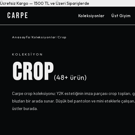
Ücretsiz Kargo — 1500 TL ve Üzeri Siparişlerde
CARPE
Koleksiyonlar
Üst Giyim
Anasayfa
/
Koleksiyonlar
/
Crop
KOLEKSIYON
CROP
(
48+
ürün)
Carpe crop koleksiyonu; Y2K estetiğinin imza parçası crop topları, go
bluzları bir arada sunar. Düşük bel pantolon ve mini eteklerle çalışan, 
üstler burada.