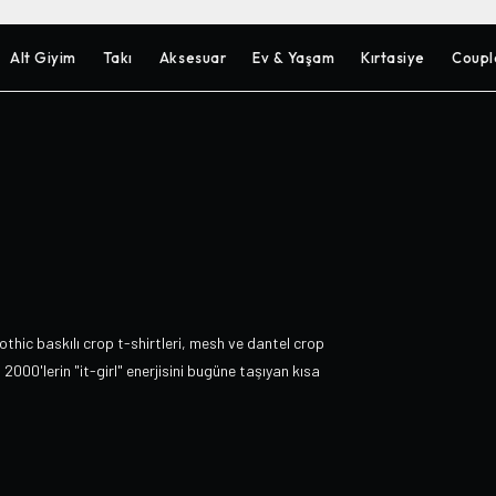
Alt Giyim
Takı
Aksesuar
Ev & Yaşam
Kırtasiye
Coupl
thic baskılı crop t-shirtleri, mesh ve dantel crop
2000'lerin "it-girl" enerjisini bugüne taşıyan kısa