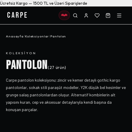
Ücretsiz Kargo — 1500 TL ve Üzeri Siparişlerde
CARPE
Anasayfa
/
Koleksiyonlar
/
Pantolon
KOLEKSIYON
PANTOLON
(
27
ürün)
Carpe pantolon koleksiyonu; zincir ve kemer detaylı gothic kargo
pantolonlar, sokak stili paraşüt modeller, Y2K düşük bel kesimler ve
grunge salaş pantolonlardan oluşur. Alternatif kombinlerin alt
yapısını kuran, cep ve aksesuar detaylarıyla kendi başına da
konuşan parçalar.