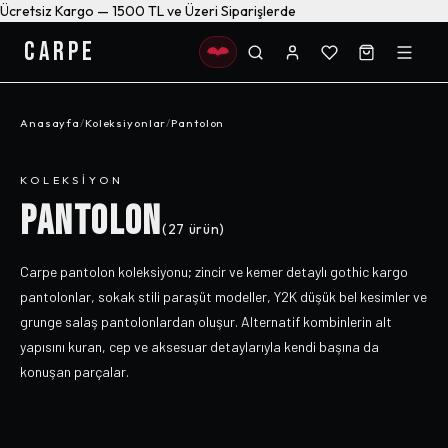
Ücretsiz Kargo — 1500 TL ve Üzeri Siparişlerde
CARPE
Anasayfa
/
Koleksiyonlar
/
Pantolon
KOLEKSIYON
PANTOLON
(
27
ürün)
Carpe pantolon koleksiyonu; zincir ve kemer detaylı gothic kargo
pantolonlar, sokak stili paraşüt modeller, Y2K düşük bel kesimler ve
grunge salaş pantolonlardan oluşur. Alternatif kombinlerin alt
yapısını kuran, cep ve aksesuar detaylarıyla kendi başına da
konuşan parçalar.