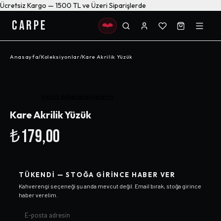
Ücretsiz Kargo — 1500 TL ve Üzeri Siparişlerde
CARPE
Anasayfa
/
Koleksiyonlar
/
Kare Akrilik Yüzük
Henüz değerlendirilmemiş
Kare Akrilik Yüzük
₺179,00
TÜKENDI — STOĞA GIRINCE HABER VER
Kahverengi
seçeneği şu anda mevcut değil. Email bırak, stoğa girince
haber verelim.