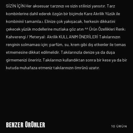
SİZİN İÇİN Her aksesuar tarzınızı ve sizin stilinizi yansıtır. Tarz
kombinlerine dahil ederek özgün bir biçimde Kare Akrilik Yüzük ile
kombininii tamamla.ı. Elinize çok yakışacak, herkesin dikkatini
çekecek yüzük modellerine mutlaka göz atın ^^ Ürün Özellikleri Renk:
Kahverengi / Meteryal: Akrilik KULLANIM ÖNERİLERİ Takılarınızın
renginin solmaması için; parfüm, su, krem gibi dış etkenler ile temas
etmemesine dikkat edilmelidir. Takılarınızla denize ya da duşa
girmemenizi öneririz. Takılarınızı kullandıktan sonra bir kese ya da bir
kutuda muhafaza etmeniz takılarınızın ömrünü uzatır.
Benzer Ürünler
10
ÜRÜN