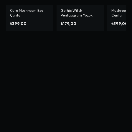
Cute Mushroom Bez
Gothic Witch
Mushroom F
Çanta
Pentgagram Yüzük
Çanta
₺399,00
₺179,00
₺399,00