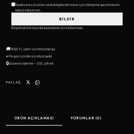
Sadece bu ürünün stok bilgilendirmesi için iletişime geçilmesini
kabul ediyorum.
BILDIR
Bilgilendirme dışında pazarlama için kullanılmaz.
🚚
1500 TL üzeri ücretsiz kargo
↩
14 gün içinde ücretsiz iade
🔒
Güvenli ödeme — SSL şifreli
PAYLAŞ:
ÜRÜN AÇIKLAMASI
YORUMLAR (0)