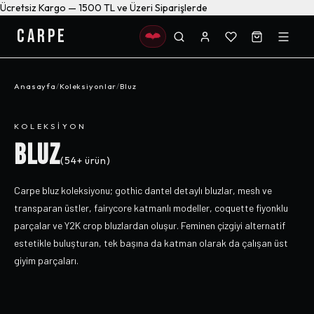
Ücretsiz Kargo — 1500 TL ve Üzeri Siparişlerde
CARPE
Anasayfa
/
Koleksiyonlar
/
Bluz
KOLEKSIYON
BLUZ
(
54+
ürün)
Carpe bluz koleksiyonu; gothic dantel detaylı bluzlar, mesh ve
transparan üstler, fairycore katmanlı modeller, coquette fiyonklu
parçalar ve Y2K crop bluzlardan oluşur. Feminen çizgiyi alternatif
estetikle buluşturan, tek başına da katman olarak da çalışan üst
giyim parçaları.