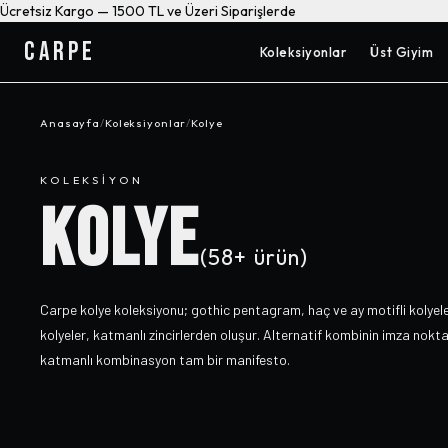
Ücretsiz Kargo — 1500 TL ve Üzeri Siparişlerde
CARPE
Koleksiyonlar
Üst Giyim
Anasayfa
/
Koleksiyonlar
/
Kolye
KOLEKSIYON
KOLYE
(
58+
ürün)
Carpe kolye koleksiyonu; gothic pentagram, haç ve ay motifli kolyele
kolyeler, katmanlı zincirlerden oluşur. Alternatif kombinin imza nokt
katmanlı kombinasyon tam bir manifesto.