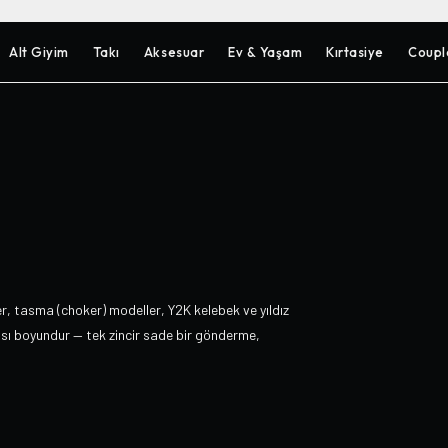
Alt Giyim
Takı
Aksesuar
Ev & Yaşam
Kırtasiye
Coupl
r, tasma (choker) modeller, Y2K kelebek ve yıldız
ası boyundur — tek zincir sade bir gönderme,