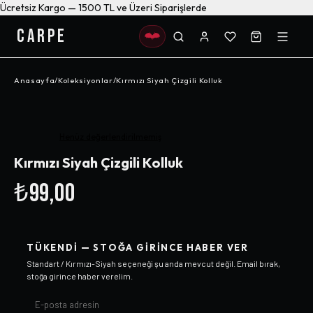
Ücretsiz Kargo — 1500 TL ve Üzeri Siparişlerde
CARPE
Anasayfa
/
Koleksiyonlar
/
Kırmızı Siyah Çizgili Kolluk
Henüz değerlendirilmemiş
Kırmızı Siyah Çizgili Kolluk
₺99,00
TÜKENDI — STOĞA GIRINCE HABER VER
Standart / Kırmızı-Siyah
seçeneği şu anda mevcut değil. Email bırak,
stoğa girince haber verelim.