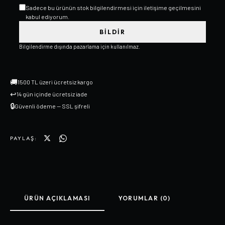
Sadece bu ürünün stok bilgilendirmesi için iletişime geçilmesini
kabul ediyorum.
BILDIR
Bilgilendirme dışında pazarlama için kullanılmaz.
🚚
1500 TL üzeri ücretsiz kargo
↩
14 gün içinde ücretsiz iade
🔒
Güvenli ödeme — SSL şifreli
PAYLAŞ:
ÜRÜN AÇIKLAMASI
YORUMLAR (0)