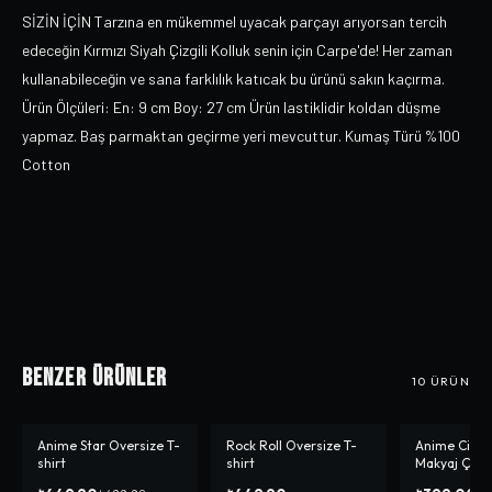
SİZİN İÇİN Tarzına en mükemmel uyacak parçayı arıyorsan tercih
edeceğin Kırmızı Siyah Çizgili Kolluk senin için Carpe'de! Her zaman
kullanabileceğin ve sana farklılık katıcak bu ürünü sakın kaçırma.
Ürün Ölçüleri: En: 9 cm Boy: 27 cm Ürün lastiklidir koldan düşme
yapmaz. Baş parmaktan geçirme yeri mevcuttur. Kumaş Türü %100
Cotton
Benzer Ürünler
10
ÜRÜN
Anime Star Oversize T-
Rock Roll Oversize T-
Anime Cinna
-%
10
shirt
shirt
Makyaj Çant