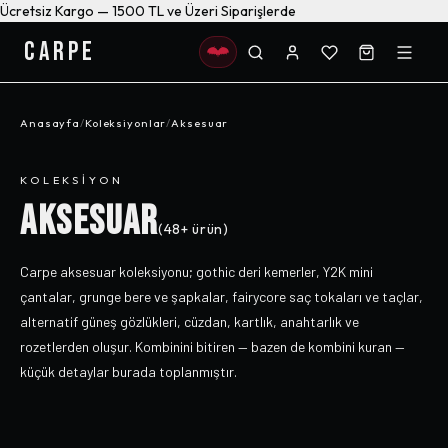
Ücretsiz Kargo — 1500 TL ve Üzeri Siparişlerde
CARPE
Anasayfa
/
Koleksiyonlar
/
Aksesuar
KOLEKSIYON
AKSESUAR
(
48+
ürün)
Carpe aksesuar koleksiyonu; gothic deri kemerler, Y2K mini
çantalar, grunge bere ve şapkalar, fairycore saç tokaları ve taçlar,
alternatif güneş gözlükleri, cüzdan, kartlık, anahtarlık ve
rozetlerden oluşur. Kombinini bitiren — bazen de kombini kuran —
küçük detaylar burada toplanmıştır.