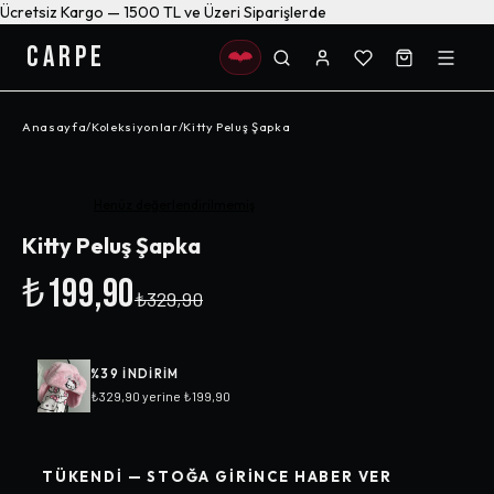
Ücretsiz Kargo — 1500 TL ve Üzeri Siparişlerde
CARPE
Anasayfa
/
Koleksiyonlar
/
Kitty Peluş Şapka
-%
39
Henüz değerlendirilmemiş
Kitty Peluş Şapka
₺199,90
₺329,90
%
39
INDIRIM
₺329,90
yerine
₺199,90
TÜKENDI — STOĞA GIRINCE HABER VER