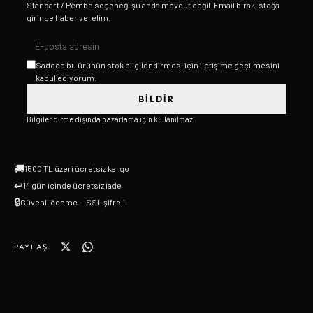
Standart / Pembe
seçeneği şu anda mevcut değil. Email bırak, stoğa
girince haber verelim.
Sadece bu ürünün stok bilgilendirmesi için iletişime geçilmesini
kabul ediyorum.
BILDIR
Bilgilendirme dışında pazarlama için kullanılmaz.
🚚
1500 TL üzeri ücretsiz kargo
↩
14 gün içinde ücretsiz iade
🔒
Güvenli ödeme — SSL şifreli
PAYLAŞ: