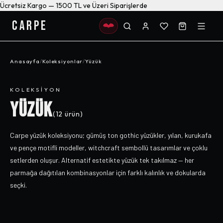
Ücretsiz Kargo — 1500 TL ve Üzeri Siparişlerde
CARPE
Anasayfa
/
Koleksiyonlar
/
Yüzük
KOLEKSIYON
YÜZÜK
(
12
ürün)
Carpe yüzük koleksiyonu; gümüş ton gothic yüzükler, yılan, kurukafa
ve pençe motifli modeller, witchcraft sembollü tasarımlar ve çoklu
setlerden oluşur. Alternatif estetikte yüzük tek takılmaz — her
parmağa dağıtılan kombinasyonlar için farklı kalınlık ve dokularda
seçki.