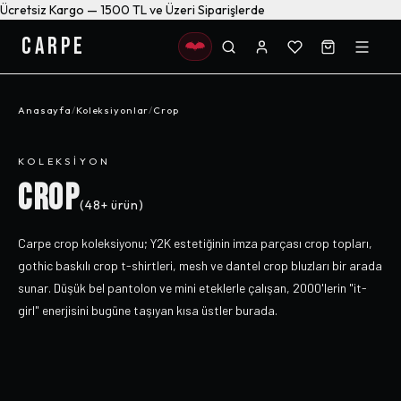
Ücretsiz Kargo — 1500 TL ve Üzeri Siparişlerde
CARPE
Anasayfa
/
Koleksiyonlar
/
Crop
KOLEKSIYON
CROP
(
48+
ürün)
Carpe crop koleksiyonu; Y2K estetiğinin imza parçası crop topları,
gothic baskılı crop t-shirtleri, mesh ve dantel crop bluzları bir arada
sunar. Düşük bel pantolon ve mini eteklerle çalışan, 2000'lerin "it-
girl" enerjisini bugüne taşıyan kısa üstler burada.