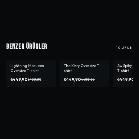
Benzer Ürünler
10
ÜRÜN
Lightning Mcoueen
The Kirry Oversize T-
Aw Spiky He
-%
10
-%
10
-%
36
Oversize T-shirt
shirt
T-shirt
₺449,90
₺449,90
₺449,90
₺499,90
₺499,90
₺6