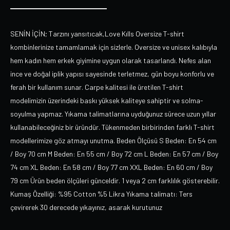
SENİN İÇİN; Tarzını yansıtıcak,Love Kılls Oversize T-shirt
kombinlerinize tamamlamak için sizlerle. Oversize ve unisex kalıbıyla
hem kadın hem erkek giyimine uygun olarak tasarlandı. Nefes alan
ince ve doğal iplik yapısı sayesinde terletmez, gün boyu konforlu ve
ferah bir kullanım sunar. Carpe kalitesi ile üretilen T-shirt
modelimizin üzerindeki baskı yüksek kaliteye sahiptir ve solma-
soyulma yapmaz. Yıkama talimatlarına uyduğunuz sürece uzun yıllar
kullanabileceğiniz bir üründür. Tükenmeden birbirinden farklı T-shirt
modellerimize göz atmayı unutma. Beden Ölçüsü S Beden: En 54 cm
/ Boy 70 cm M Beden: En 55 cm / Boy 72 cm L Beden: En 57 cm / Boy
74 cm XL Beden: En 58 cm / Boy 77 cm XXL Beden: En 60 cm / Boy
79 cm Ürün beden ölçüleri günceldir. 1 veya 2 cm farklılık gösterebilir.
Kumaş Özelliği: %95 Cotton %5 Likra Yıkama talimatı: Ters
çevirerek 30 derecede yıkayınız, asarak kurutunuz