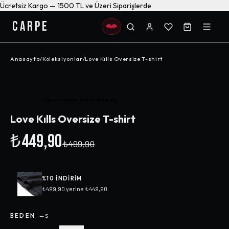
Ücretsiz Kargo — 1500 TL ve Üzeri Siparişlerde
CARPE
Anasayfa
/
Koleksiyonlar
/
Love Kılls Oversize T-shirt
-%
10
Henüz değerlendirilmemiş
Love Kılls Oversize T-shirt
₺449,90
₺499,90
%
10
INDIRIM
₺499,90
yerine
₺449,90
BEDEN
—
S