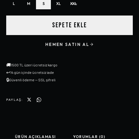
L
M
S
XL
XXL
SEPETE EKLE
HEMEN SATIN AL
🚚
1500 TL üzeri ücretsiz kargo
↩
14 gün içinde ücretsiz iade
🔒
Güvenli ödeme — SSL şifreli
PAYLAŞ:
ÜRÜN AÇIKLAMASI
YORUMLAR (0)