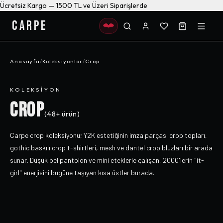
Ücretsiz Kargo — 1500 TL ve Üzeri Siparişlerde
CARPE
Anasayfa
/
Koleksiyonlar
/
Crop
KOLEKSIYON
CROP
(
48+
ürün)
Carpe crop koleksiyonu; Y2K estetiğinin imza parçası crop topları,
gothic baskılı crop t-shirtleri, mesh ve dantel crop bluzları bir arada
sunar. Düşük bel pantolon ve mini eteklerle çalışan, 2000'lerin "it-
girl" enerjisini bugüne taşıyan kısa üstler burada.