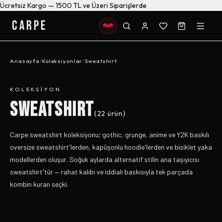
Ücretsiz Kargo — 1500 TL ve Üzeri Siparişlerde
CARPE
Anasayfa
/
Koleksiyonlar
/
Sweatshirt
KOLEKSIYON
SWEATSHIRT
(
22
ürün)
Carpe sweatshirt koleksiyonu; gothic, grunge, anime ve Y2K baskılı
oversize sweatshirt'lerden, kapüşonlu hoodie'lerden ve bisiklet yaka
modellerden oluşur. Soğuk aylarda alternatif stilin ana taşıyıcısı
sweatshirt'tür — rahat kalıbı ve iddialı baskısıyla tek parçada
kombin kuran seçki.