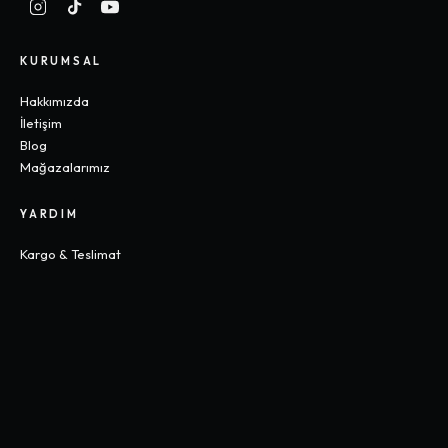
KURUMSAL
Hakkımızda
İletişim
Blog
Mağazalarımız
YARDIM
Kargo & Teslimat
İade & Değişim
Sık Sorulan Sorular
Beden Rehberi
KOLEKSIYONLAR
Gothic
Y2K