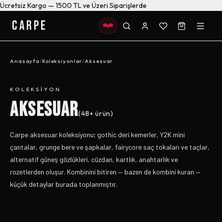
Ücretsiz Kargo — 1500 TL ve Üzeri Siparişlerde
CARPE
Anasayfa
/
Koleksiyonlar
/
Aksesuar
KOLEKSIYON
AKSESUAR
(
48+
ürün)
Carpe aksesuar koleksiyonu; gothic deri kemerler, Y2K mini
çantalar, grunge bere ve şapkalar, fairycore saç tokaları ve taçlar,
alternatif güneş gözlükleri, cüzdan, kartlık, anahtarlık ve
rozetlerden oluşur. Kombinini bitiren — bazen de kombini kuran —
küçük detaylar burada toplanmıştır.