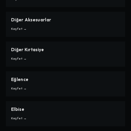
Diğer Aksesuarlar
CARPE
DIĞER AKSESUARLAR
Keşfet →
Diğer Kırtasiye
CARPE
DIĞER KIRTASIYE
Keşfet →
Eğlence
CARPE
EĞLENCE
Keşfet →
Elbise
CARPE
ELBISE
Keşfet →