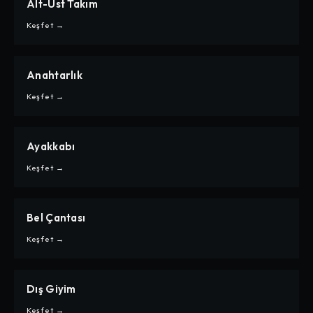
Alt-Üst Takım
CARPE
ALT-ÜST TAKIM
Keşfet →
Anahtarlık
CARPE
ANAHTARLIK
Keşfet →
Ayakkabı
CARPE
AYAKKABI
Keşfet →
Bel Çantası
CARPE
BEL ÇANTASI
Keşfet →
Dış Giyim
CARPE
DIŞ GIYIM
Keşfet →