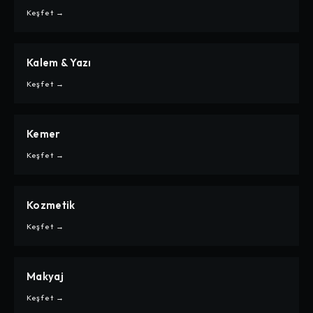
İNDIRIM
Keşfet →
Kalem & Yazı
CARPE
KALEM & YAZI
Keşfet →
Kemer
CARPE
KEMER
Keşfet →
Kozmetik
CARPE
KOZMETIK
Keşfet →
Makyaj
CARPE
MAKYAJ
Keşfet →