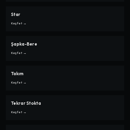
Star
CARPE
STAR
Keşfet →
Şapka-Bere
CARPE
ŞAPKA-BERE
Keşfet →
Takım
CARPE
TAKIM
Keşfet →
Tekrar Stokta
CARPE
TEKRAR STOKTA
Keşfet →