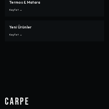
Termos & Matara
CARPE
TERMOS & MATARA
Keşfet →
Yeni Ürünler
CARPE
YENI ÜRÜNLER
Keşfet →
CARPE