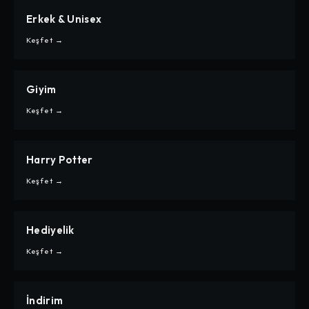
Erkek & Unisex
CARPE
ERKEK & UNISEX
Keşfet →
Giyim
CARPE
GIYIM
Keşfet →
Harry Potter
CARPE
HARRY POTTER
Keşfet →
Hediyelik
CARPE
HEDIYELIK
Keşfet →
İndirim
CARPE