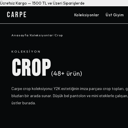
Ücretsiz Kargo — 1500 TL ve Üzeri Siparişlerde
CARPE
Koleksiyonlar
Üst Giyim
Anasayfa
/
Koleksiyonlar
/
Crop
KOLEKSIYON
CROP
(
48+
ürün)
Carpe crop koleksiyonu; Y2K estetiğinin imza parçası crop topları, go
bluzları bir arada sunar. Düşük bel pantolon ve mini eteklerle çalışan, 
üstler burada.