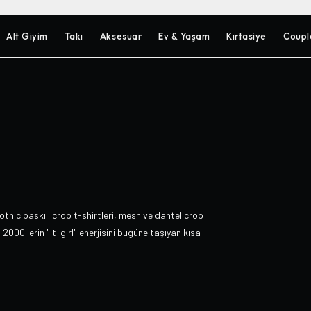
Alt Giyim
Takı
Aksesuar
Ev & Yaşam
Kırtasiye
Coupl
thic baskılı crop t-shirtleri, mesh ve dantel crop
2000'lerin "it-girl" enerjisini bugüne taşıyan kısa