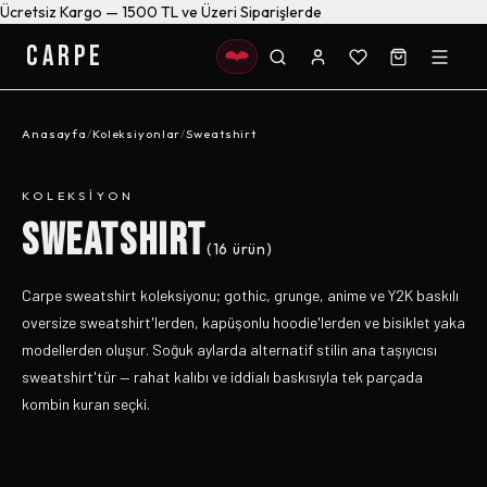
Ücretsiz Kargo — 1500 TL ve Üzeri Siparişlerde
CARPE
Anasayfa
/
Koleksiyonlar
/
Sweatshirt
KOLEKSIYON
SWEATSHIRT
(
16
ürün)
Carpe sweatshirt koleksiyonu; gothic, grunge, anime ve Y2K baskılı
oversize sweatshirt'lerden, kapüşonlu hoodie'lerden ve bisiklet yaka
modellerden oluşur. Soğuk aylarda alternatif stilin ana taşıyıcısı
sweatshirt'tür — rahat kalıbı ve iddialı baskısıyla tek parçada
kombin kuran seçki.