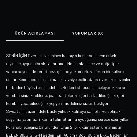
ÜRÜN AÇIKLAMASI
YORUMLAR (0)
SENİN İÇİN Oversize ve unisex kalıbıyla hem kadın hem erkek
giyimine uygun olarak tasarlandı. Nefes alan ince ve doğal iplik
yapısı sayesinde terletmez, gün boyu konforlu ve ferah bir kullanım
sunar. Kendi bedeninizi almanız tavsiye edilir, daha oversize sevenler
bir beden büyük tercih edebilir. Beden tablosunu inceleyerek karar
verebilirsiniz. Eteklerle, jean pantolon ve şortlarla dilediğinizi gibi
kombin yapabileceğiniz yepyeni modelimiz sizleri bekliyor.
Sweatshirt üzerindeki baskı yüksek kaliteye sahiptir ve solma-
soyulma yapmaz. Yıkama talimatlarına uyduğunuz sürece uzun yıllar
kullanabileceğiniz bir üründür. Ürün 2 iplik kumaştan üretilmiştir.
BEDEN BİLGİSİ S-M Beden: En: 48 cm / Boy: 66 cm L-XL Beden: En: