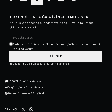
L
L-XL
M
S
S-M
XL
TÜKENDI — STOĞA GIRINCE HABER VER
M / Gri-Siyah
seçeneği şu anda mevcut değil. Email bırak, stoğa
girince haber verelim.
Sadece bu ürünün stok bilgilendirmesi için iletişime geçilmesini
kabul ediyorum.
BILDIR
Bilgilendirme dışında pazarlama için kullanılmaz.
🚚
1500 TL üzeri ücretsiz kargo
↩
14 gün içinde ücretsiz iade
🔒
Güvenli ödeme — SSL şifreli
PAYLAŞ: