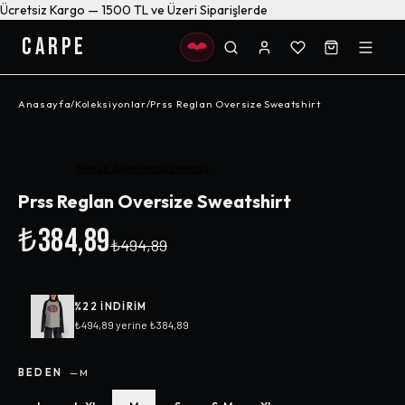
Ücretsiz Kargo — 1500 TL ve Üzeri Siparişlerde
CARPE
Anasayfa
/
Koleksiyonlar
/
Prss Reglan Oversize Sweatshirt
-%
22
Henüz değerlendirilmemiş
Prss Reglan Oversize Sweatshirt
₺384,89
₺494,89
%
22
INDIRIM
₺494,89
yerine
₺384,89
BEDEN
—
M