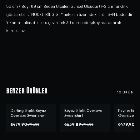
50 cm / Boy: 69 cm Beden Ölçüleri Güncel Ölçüdür.(1-2 cm farklılık
gösterebilir.) MODEL BİLGİSİ Mankenin üzerindeki ürün S-M bedendir
Yıkama Talimatı: Ters çevirerek 30 derecede yıkayınız, asarak
kurutunuz
Benzer Ürünler
10
ÜRÜN
Darling 3 iplik Beyaz
Beyaz 3 İplik Oversive
Paynestar 3 
-%
33
-%
8
-%
33
Oversize Sweatshirt
Sweatshirt
Oversize Sw
₺479,90
₺659,89
₺479,90
₺714,89
₺714,89
₺71