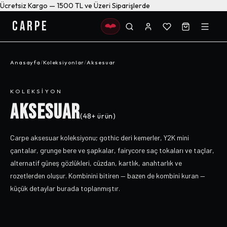
Ücretsiz Kargo — 1500 TL ve Üzeri Siparişlerde
CARPE
Anasayfa
/
Koleksiyonlar
/
Aksesuar
KOLEKSIYON
AKSESUAR
(
48+
ürün)
Carpe aksesuar koleksiyonu; gothic deri kemerler, Y2K mini
çantalar, grunge bere ve şapkalar, fairycore saç tokaları ve taçlar,
alternatif güneş gözlükleri, cüzdan, kartlık, anahtarlık ve
rozetlerden oluşur. Kombinini bitiren — bazen de kombini kuran —
küçük detaylar burada toplanmıştır.