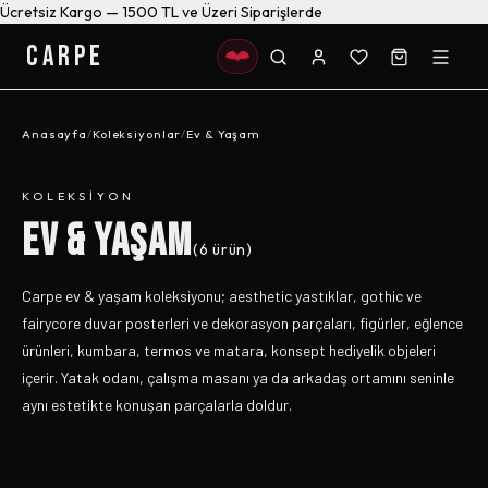
Ücretsiz Kargo — 1500 TL ve Üzeri Siparişlerde
CARPE
Anasayfa
/
Koleksiyonlar
/
Ev & Yaşam
KOLEKSIYON
EV & YAŞAM
(
6
ürün)
Carpe ev & yaşam koleksiyonu; aesthetic yastıklar, gothic ve
fairycore duvar posterleri ve dekorasyon parçaları, figürler, eğlence
ürünleri, kumbara, termos ve matara, konsept hediyelik objeleri
içerir. Yatak odanı, çalışma masanı ya da arkadaş ortamını seninle
aynı estetikte konuşan parçalarla doldur.