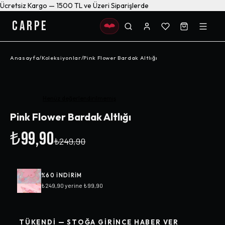
Ücretsiz Kargo — 1500 TL ve Üzeri Siparişlerde
CARPE
Anasayfa
/
Koleksiyonlar
/
Pink Flower Bardak Altlığı
-%
60
Henüz değerlendirilmemiş
Pink Flower Bardak Altlığı
₺99,90
₺249,90
%
60
INDIRIM
₺249,90
yerine
₺99,90
TÜKENDI — STOĞA GIRINCE HABER VER