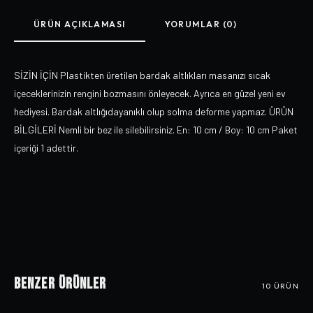
ÜRÜN AÇIKLAMASI
YORUMLAR (0)
SİZİN İÇİN Plastikten üretilen bardak altlıkları masanızı sıcak
içeceklerinizin rengini bozmasını önleyecek. Ayrıca en güzel yeni ev
hediyesi. Bardak altlığıdayanıklı olup solma deforme yapmaz. ÜRÜN
BİLGİLERİ Nemli bir bez ile silebilirsiniz. En: 10 cm / Boy: 10 cm Paket
içeriği 1 adettir.
Benzer Ürünler
10
ÜRÜN