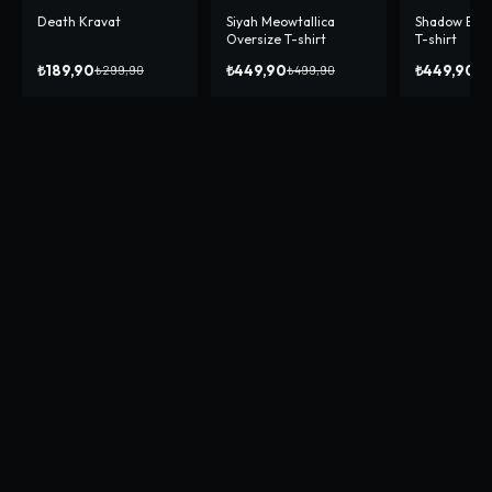
Death Kravat
Siyah Meowtallica
Shadow Blac
-%
37
-%
10
-%
10
Oversize T-shirt
T-shirt
₺189,90
₺449,90
₺449,90
₺299,90
₺499,90
₺4