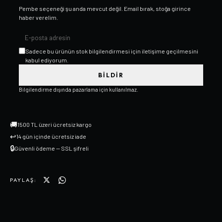
Pembe
seçeneği şu anda mevcut değil. Email bırak, stoğa girince
haber verelim.
Sadece bu ürünün stok bilgilendirmesi için iletişime geçilmesini
kabul ediyorum.
BILDIR
Bilgilendirme dışında pazarlama için kullanılmaz.
🚚
1500 TL üzeri ücretsiz kargo
↩
14 gün içinde ücretsiz iade
🔒
Güvenli ödeme — SSL şifreli
PAYLAŞ: