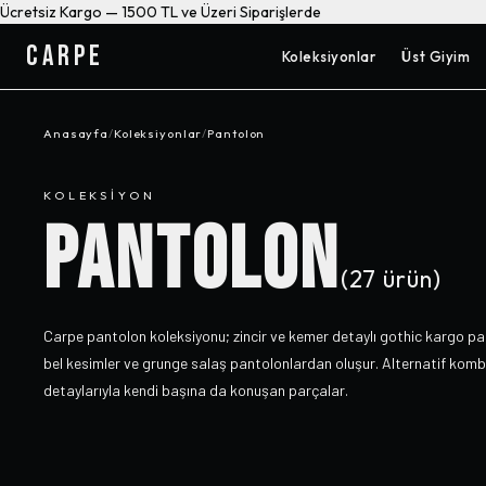
Ücretsiz Kargo — 1500 TL ve Üzeri Siparişlerde
CARPE
Koleksiyonlar
Üst Giyim
Anasayfa
/
Koleksiyonlar
/
Pantolon
KOLEKSIYON
PANTOLON
(
27
ürün)
Carpe pantolon koleksiyonu; zincir ve kemer detaylı gothic kargo pa
bel kesimler ve grunge salaş pantolonlardan oluşur. Alternatif kombi
detaylarıyla kendi başına da konuşan parçalar.