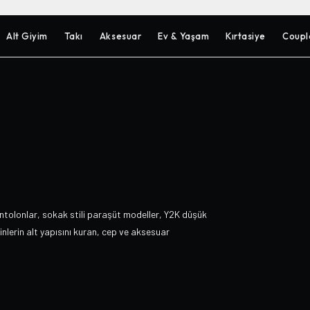
Alt Giyim
Takı
Aksesuar
Ev & Yaşam
Kırtasiye
Coupl
ntolonlar, sokak stili paraşüt modeller, Y2K düşük
nlerin alt yapısını kuran, cep ve aksesuar