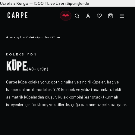
Ücretsiz Kargo — 1500 TL ve Üzeri Siparişlerde
CARPE
Anasayfa
/
Koleksiyonlar
/
Küpe
KOLEKSIYON
KÜPE
(
48+
ürün)
Carpe küpe koleksiyonu; gothic halka ve zincirli küpeler, haç ve
hançer sallantılı modeller, Y2K kelebek ve yıldız tasarımları, tekli
asimetrik küpelerden oluşur. Kulak kombini (ear stack) kurmak
isteyenler için farklı boy ve stillerde, çoğu paslanmaz çelik parçalar.