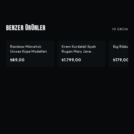
Benzer Ürünler
10
ÜRÜN
Rainbow Mıknatıslı
Krem Kurdeleli Siyah
Big Ribbon 
-%
10
Unısex Küpe Modelleri
Rugan Mary Jane
Ayakkabı
₺89,00
₺1.799,00
₺179,00
₺1