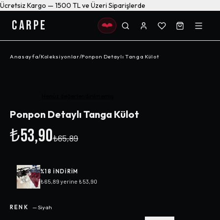
Ücretsiz Kargo — 1500 TL ve Üzeri Siparişlerde
CARPE
Anasayfa
/
Koleksiyonlar
/
Ponpon Detaylı Tanga Külot
-%
18
Henüz değerlendirilmemiş
Ponpon Detaylı Tanga Külot
₺53,90
₺65,89
%
18
INDIRIM
₺65,89
yerine
₺53,90
RENK
—
Siyah