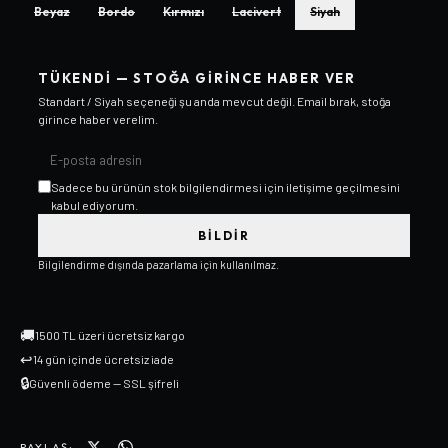
Beyaz
Bordo
Kırmızı
Lacivert
Siyah
TÜKENDI — STOĞA GIRINCE HABER VER
Standart / Siyah
seçeneği şu anda mevcut değil. Email bırak, stoğa
girince haber verelim.
Sadece bu ürünün stok bilgilendirmesi için iletişime geçilmesini
kabul ediyorum.
BILDIR
Bilgilendirme dışında pazarlama için kullanılmaz.
🚚
1500 TL üzeri ücretsiz kargo
↩
14 gün içinde ücretsiz iade
🔒
Güvenli ödeme — SSL şifreli
PAYLAŞ: