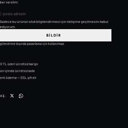
ber verelim.
Sadece bu ürünün stok bilgilendirmesi için iletişime geçilmesini kabul
ediyorum.
BILDIR
lgilendirme dışında pazarlama için kullanılmaz.
0 TL üzeri ücretsiz kargo
gün içinde ücretsiz iade
nli ödeme — SSL şifreli
AŞ: