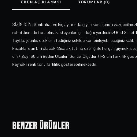
ÜRÜN AÇIKLAMASI
YORUMLAR (0)
SİZİN İÇİN; Sonbahar ve kış aylarında giyim konusunda vazgeçilmezle
rahat,hem de tarz olmak isteyenler için doğru yerdesiniz! Red Silüet 
Taytla, jeanle, etekle, istediğiniz şekilde kombinleyebileceğiniz kalıbı
kazaklardan biri olacak. Sıcacık tutma özelliği ile hergün giymek ist
cm / Boy: 65 cm Beden Ölçüleri Güncel Ölçüdür. (1-2 cm farklılık gös
kaynaklı renk tonu farklılık gösterebilmektedir.
Benzer Ürünler