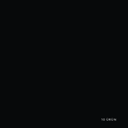
10
ÜRÜN