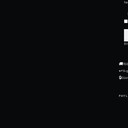
ha
Bi
🚚
150
↩
14 
🔒
Güve
PAYL