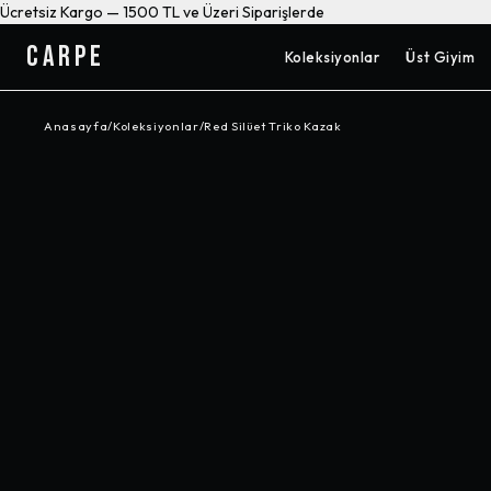
Ücretsiz Kargo — 1500 TL ve Üzeri Siparişlerde
CARPE
Koleksiyonlar
Üst Giyim
Anasayfa
/
Koleksiyonlar
/
Red Silüet Triko Kazak
-%
25