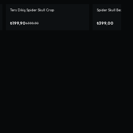
Ters Dikiş Spider Skull Crop
Spider Skull Bez Çant
-%
50
₺199,90
₺399,00
₺399,90