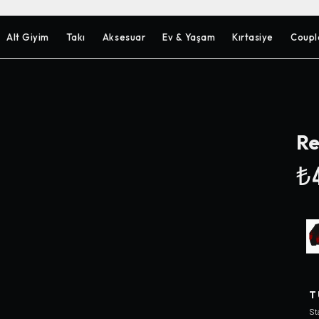
Alt Giyim
Takı
Aksesuar
Ev & Yaşam
Kırtasiye
Coupl
Re
₺4
T
St