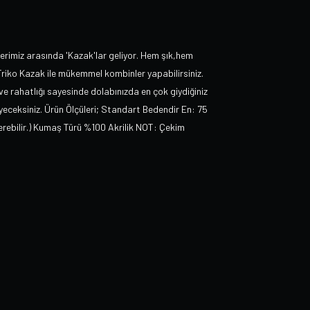
rimiz arasında 'Kazak'lar geliyor. Hem şık,hem
Triko Kazak ile mükemmel kombinler yapabilirsiniz.
 ve rahatlığı sayesinde dolabınızda en çok giydiğiniz
eyeceksiniz. Ürün Ölçüleri; Standart Bedendir En: 75
terebilir.) Kumaş Türü %100 Akrilik NOT: Çekim