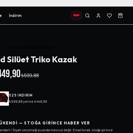
e
İndirim
Henüz değerlendirilmemiş
d Silüet Triko Kazak
49,90
₺599,88
%
25
INDIRIM
₺599,88
yerine
₺449,90
ÜKENDI — STOĞA GIRINCE HABER VER
andart / Siyah
seçeneği şu anda mevcut değil. Email bırak, stoğa girince