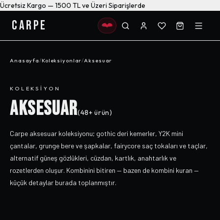
Ücretsiz Kargo — 1500 TL ve Üzeri Siparişlerde
CARPE
Anasayfa
/
Koleksiyonlar
/
Aksesuar
KOLEKSIYON
AKSESUAR
(
48+
ürün)
Carpe aksesuar koleksiyonu; gothic deri kemerler, Y2K mini
çantalar, grunge bere ve şapkalar, fairycore saç tokaları ve taçlar,
alternatif güneş gözlükleri, cüzdan, kartlık, anahtarlık ve
rozetlerden oluşur. Kombinini bitiren — bazen de kombini kuran —
küçük detaylar burada toplanmıştır.