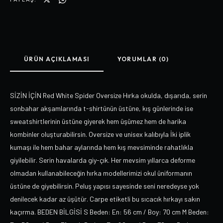
ÜRÜN AÇIKLAMASI
YORUMLAR (0)
SİZİN İÇİN Red White Spider Oversize Hırka okulda, dışarıda, serin
sonbahar akşamlarında t-shirtünün üstüne, kış günlerinde ise
sweatshirtlerinin üstüne giyerek hem üşümez hem de harika
kombinler oluşturabilirsin. Oversize ve unisex kalıbıyla İki iplik
kumaşı ile hem bahar aylarında hem kış mevsiminde rahatlıkla
giyilebilir. Serin havalarda giy-çık. Her mevsim yıllarca deforme
olmadan kullanabileceğin hırka modellerimizi okul üniformanın
üstüne de giyebilirsin. Peluş yapısı sayesinde seni neredeyse yok
denilecek kadar az üşütür. Carpe etiketli bu sıcacık hırkayı sakın
kaçırma. BEDEN BİLGİSİ S Beden: En: 56 cm / Boy: 70 cm M Beden: