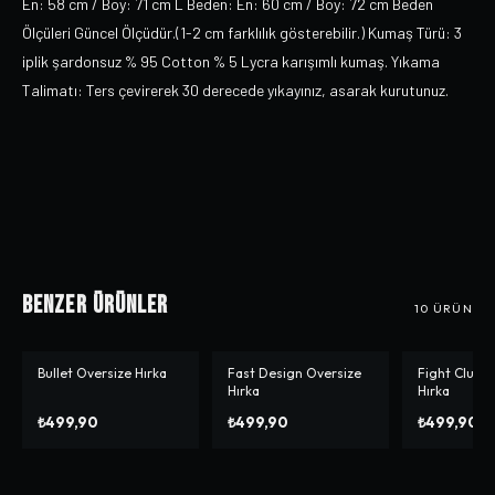
En: 58 cm / Boy: 71 cm L Beden: En: 60 cm / Boy: 72 cm Beden
Ölçüleri Güncel Ölçüdür.(1-2 cm farklılık gösterebilir.) Kumaş Türü: 3
iplik şardonsuz % 95 Cotton % 5 Lycra karışımlı kumaş. Yıkama
Talimatı: Ters çevirerek 30 derecede yıkayınız, asarak kurutunuz.
Benzer Ürünler
10
ÜRÜN
Bullet Oversize Hırka
Fast Design Oversize
Fight Club 
Hırka
Hırka
₺499,90
₺499,90
₺499,90