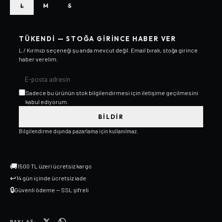
L
M
S
TÜKENDI — STOĞA GIRINCE HABER VER
L / Kırmızı
seçeneği şu anda mevcut değil. Email bırak, stoğa girince
haber verelim.
Sadece bu ürünün stok bilgilendirmesi için iletişime geçilmesini
kabul ediyorum.
BILDIR
Bilgilendirme dışında pazarlama için kullanılmaz.
🚚
1500 TL üzeri ücretsiz kargo
↩
14 gün içinde ücretsiz iade
🔒
Güvenli ödeme — SSL şifreli
PAYLAŞ: