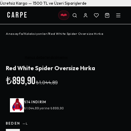
Ücretsiz Kargo — 1500 TL ve Üzeri Siparişlerde
CARPE
Anasayfa
/
Koleksiyonlar
/
Red White Spider Oversize Hırka
-%
14
Henüz değerlendirilmemiş
Red White Spider Oversize Hırka
₺899,90
₺1.044,89
%
14
INDIRIM
₺1.044,89
yerine
₺899,90
BEDEN
—
L