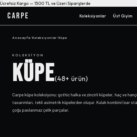
Ücretsiz Kargo — 1500 TL ve Üzeri Siparişlerde
CARPE
Koleksiyonlar
Üst Giyim
Anasayfa
/
Koleksiyonlar
/
Küpe
KOLEKSIYON
KÜPE
(
48+
ürün)
Carpe küpe koleksiyonu; gothic halka ve zincirli küpeler, haç ve hançer
tasarımları, tekli asimetrik küpelerden oluşur. Kulak kombini (ear stac
çoğu paslanmaz çelik parçalar.