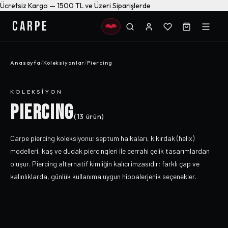
Ücretsiz Kargo — 1500 TL ve Üzeri Siparişlerde
CARPE
Anasayfa
/
Koleksiyonlar
/
Piercing
KOLEKSIYON
PIERCING
(
13
ürün)
Carpe piercing koleksiyonu; septum halkaları, kıkırdak (helix)
modelleri, kaş ve dudak piercingleri ile cerrahi çelik tasarımlardan
oluşur. Piercing alternatif kimliğin kalıcı imzasıdır; farklı çap ve
kalınlıklarda, günlük kullanıma uygun hipoalerjenik seçenekler.