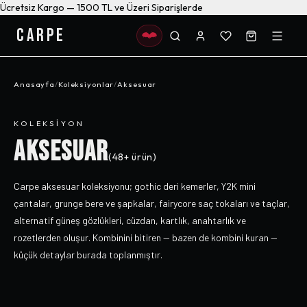
Ücretsiz Kargo — 1500 TL ve Üzeri Siparişlerde
CARPE
Anasayfa
/
Koleksiyonlar
/
Aksesuar
KOLEKSIYON
AKSESUAR
(
48+
ürün)
Carpe aksesuar koleksiyonu; gothic deri kemerler, Y2K mini
çantalar, grunge bere ve şapkalar, fairycore saç tokaları ve taçlar,
alternatif güneş gözlükleri, cüzdan, kartlık, anahtarlık ve
rozetlerden oluşur. Kombinini bitiren — bazen de kombini kuran —
küçük detaylar burada toplanmıştır.