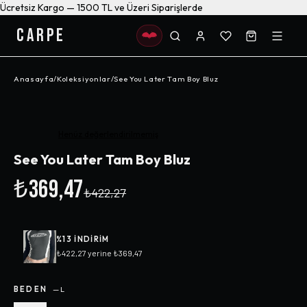
Ücretsiz Kargo — 1500 TL ve Üzeri Siparişlerde
CARPE
Anasayfa
/
Koleksiyonlar
/
See You Later Tam Boy Bluz
-%
13
Henüz değerlendirilmemiş
See You Later Tam Boy Bluz
₺369,47
₺422,27
%
13
INDIRIM
₺422,27
yerine
₺369,47
BEDEN
—
L