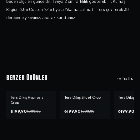
beden ölçüleri günceldir. 1 veya 2 cm farklılık gösterebilir. Kumaş
Bilgisi: %55 Cotton %45 Lycra Yıkama talimatı: Ters çevirerek 30
derecede yıkayınız, asarak kurutunuz
Benzer Ürünler
10
ÜRÜN
Ters Dikiş Hypnosis
Ters Dikiş Siluet Crop
Ters Dikiş S
-%
50
-%
50
-%
33
Crop
₺199,90
₺199,90
₺199,90
₺399,90
₺399,90
₺2