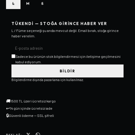
L
M
S
TÜKENDI — STOĞA GIRINCE HABER VER
L / Füme
seçeneği şu anda mevcut değil. Email bırak, stoğa girince
haber verelim.
Sadece bu ürünün stok bilgilendirmesi için iletişime geçilmesini
kabul ediyorum.
BILDIR
Bilgilendirme dışında pazarlama için kullanılmaz.
🚚
1500 TL üzeri ücretsiz kargo
↩
14 gün içinde ücretsiz iade
🔒
Güvenli ödeme — SSL şifreli
PAYLAŞ: