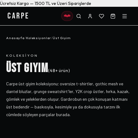
Ücretsiz Kargo — 1500 TL ve Üzeri Siparişlerde
CARPE
Anasayfa
/
Koleksiyonlar
/
Üst Giyim
KOLEKSIYON
ÜST GIYIM
(
48+
ürün)
Carpe üst giyim koleksiyonu; oversize t-shirtler, gothic mesh ve
dantel bluzlar, grunge sweatshirt'ler, Y2K crop üstler, hırka, kazak,
gömlek ve yeleklerden oluşur. Gardırobun en çok konuşan katmanı
üst bedendir — baskısıyla, kesimiyle ya da dokusuyla tarzını ilk
cümlede söyleyen parçalar burada.