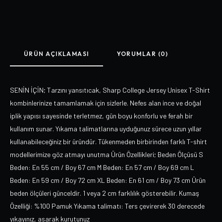
ÜRÜN AÇIKLAMASI
YORUMLAR (0)
SENİN İÇİN; Tarzını yansıtıcak, Sharp College Jersey Unisex T-Shirt
kombinlerinize tamamlamak için sizlerle. Nefes alan ince ve doğal
iplik yapısı sayesinde terletmez, gün boyu konforlu ve ferah bir
kullanım sunar. Yıkama talimatlarına uyduğunuz sürece uzun yıllar
kullanabileceğiniz bir üründür. Tükenmeden birbirinden farklı T-shirt
modellerimize göz atmayı unutma Ürün Özellikleri; Beden Ölçüsü S
Beden: En 55 cm / Boy 67 cm M Beden: En 57 cm / Boy 69 cm L
Beden: En 59 cm / Boy 72 cm XL Beden: En 61 cm / Boy 73 cm Ürün
beden ölçüleri günceldir. 1 veya 2 cm farklılık gösterebilir. Kumaş
Özelliği: %100 Pamuk Yıkama talimatı: Ters çevirerek 30 derecede
yıkayınız, asarak kurutunuz