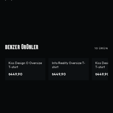
Benzer Ürünler
10
ÜRÜN
Kiss Design O Oversize
Into Realıty Oversize T-
Kiss Design
T-shirt
shirt
T-shirt
₺449,90
₺449,90
₺449,90