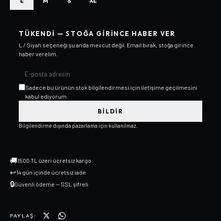
L
M
S
XL
TÜKENDI — STOĞA GIRINCE HABER VER
L / Siyah
seçeneği şu anda mevcut değil. Email bırak, stoğa girince
haber verelim.
Sadece bu ürünün stok bilgilendirmesi için iletişime geçilmesini
kabul ediyorum.
BILDIR
Bilgilendirme dışında pazarlama için kullanılmaz.
🚚
1500 TL üzeri ücretsiz kargo
↩
14 gün içinde ücretsiz iade
🔒
Güvenli ödeme — SSL şifreli
PAYLAŞ: