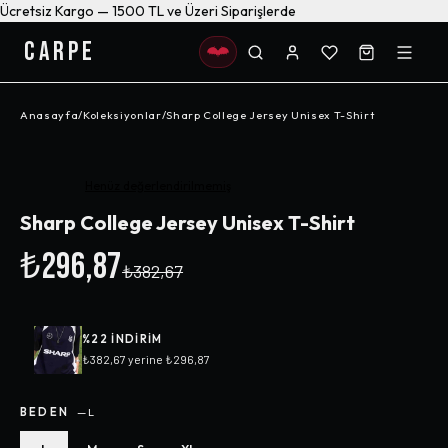
Ücretsiz Kargo — 1500 TL ve Üzeri Siparişlerde
CARPE
Anasayfa
/
Koleksiyonlar
/
Sharp College Jersey Unisex T-Shirt
-%
22
Henüz değerlendirilmemiş
Sharp College Jersey Unisex T-Shirt
₺296,87
₺382,67
%
22
INDIRIM
₺382,67
yerine
₺296,87
BEDEN
—
L