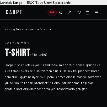
Ücretsiz Kargo — 1500 TL ve Üzeri Siparişlerde
CARPE
Anasayfa
/
Koleksiyonlar
/
T-Shirt
KOLEKSIYON
T-SHIRT
(
48+
ürün)
Carpe t-shirt koleksiyonu; kendi baskımız gothic, anime, grunge ve
Y2K temalı oversize t-shirtlerden oluşur. Unisex kalıplar hem kadın
hem erkek giyimine uyar; %95 pamuk nefes alan kumaş ve solmayan
yüksek kaliteli baskı standarttır. Sokak stilinin temel taşı olan
grafik tişört arşivimiz her hafta yeni tasarımlarla genişler.