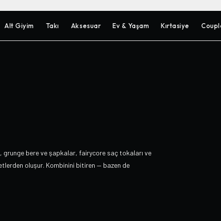
Alt Giyim
Takı
Aksesuar
Ev & Yaşam
Kırtasiye
Coupl
, grunge bere ve şapkalar, fairycore saç tokaları ve
zetlerden oluşur. Kombinini bitiren — bazen de