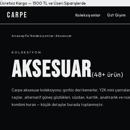
Ücretsiz Kargo — 1500 TL ve Üzeri Siparişlerde
CARPE
Koleksiyonlar
Üst Giyim
Anasayfa
/
Koleksiyonlar
/
Aksesuar
KOLEKSIYON
AKSESUAR
(
48+
ürün)
Carpe aksesuar koleksiyonu; gothic deri kemerler, Y2K mini çantalar
taçlar, alternatif güneş gözlükleri, cüzdan, kartlık, anahtarlık ve ro
kombini kuran — küçük detaylar burada toplanmıştır.