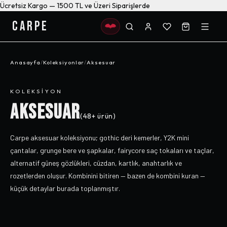
Ücretsiz Kargo — 1500 TL ve Üzeri Siparişlerde
CARPE
Anasayfa
/
Koleksiyonlar
/
Aksesuar
KOLEKSIYON
AKSESUAR
(
48+
ürün)
Carpe aksesuar koleksiyonu; gothic deri kemerler, Y2K mini
çantalar, grunge bere ve şapkalar, fairycore saç tokaları ve taçlar,
alternatif güneş gözlükleri, cüzdan, kartlık, anahtarlık ve
rozetlerden oluşur. Kombinini bitiren — bazen de kombini kuran —
küçük detaylar burada toplanmıştır.