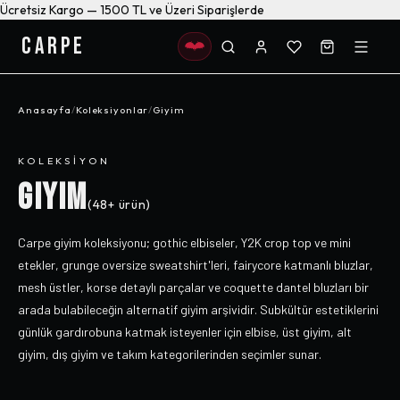
Ücretsiz Kargo — 1500 TL ve Üzeri Siparişlerde
CARPE
Anasayfa
/
Koleksiyonlar
/
Giyim
KOLEKSIYON
GIYIM
(
48+
ürün)
Carpe giyim koleksiyonu; gothic elbiseler, Y2K crop top ve mini
etekler, grunge oversize sweatshirt'leri, fairycore katmanlı bluzlar,
mesh üstler, korse detaylı parçalar ve coquette dantel bluzları bir
arada bulabileceğin alternatif giyim arşividir. Subkültür estetiklerini
günlük gardırobuna katmak isteyenler için elbise, üst giyim, alt
giyim, dış giyim ve takım kategorilerinden seçimler sunar.