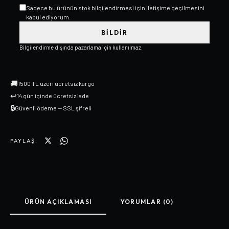
Sadece bu ürünün stok bilgilendirmesi için iletişime geçilmesini
kabul ediyorum.
BILDIR
Bilgilendirme dışında pazarlama için kullanılmaz.
🚚
1500 TL üzeri ücretsiz kargo
↩
14 gün içinde ücretsiz iade
🔒
Güvenli ödeme — SSL şifreli
PAYLAŞ:
ÜRÜN AÇIKLAMASI
YORUMLAR (0)