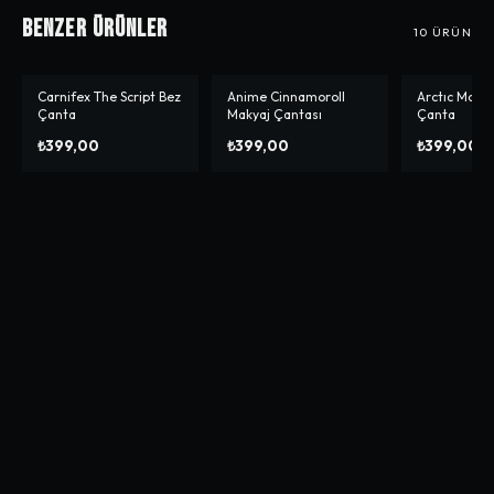
Benzer Ürünler
10
ÜRÜN
Carnifex The Script Bez
Anime Cinnamoroll
Arctıc Monk
Çanta
Makyaj Çantası
Çanta
₺399,00
₺399,00
₺399,00