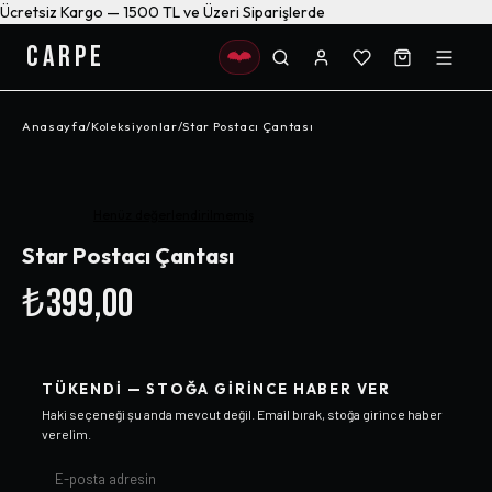
Ücretsiz Kargo — 1500 TL ve Üzeri Siparişlerde
CARPE
Anasayfa
/
Koleksiyonlar
/
Star Postacı Çantası
Henüz değerlendirilmemiş
Star Postacı Çantası
₺399,00
TÜKENDI — STOĞA GIRINCE HABER VER
Haki
seçeneği şu anda mevcut değil. Email bırak, stoğa girince haber
verelim.