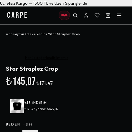
Ücretsiz Kargo — 1500 TL ve Üzeri Siparişlerde
CARPE
Anasayfa
/
Koleksiyonlar
/
Star Straplez Crop
-%
15
Henüz değerlendirilmemiş
Star Straplez Crop
₺145,07
₺171,47
%
15
INDIRIM
₺171,47
yerine
₺145,07
BEDEN
—
S-M