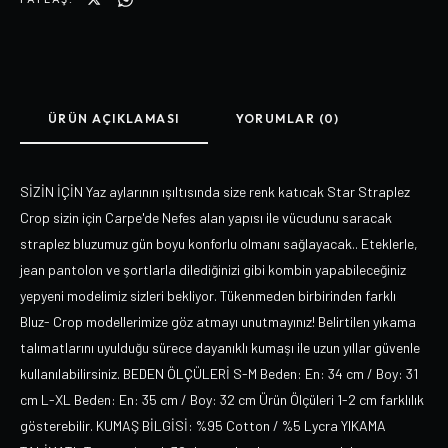
ÜRÜN AÇIKLAMASI
YORUMLAR (0)
SİZİN İÇİN Yaz aylarının ışıltısında size renk katıcak Star Straplez
Crop sizin için Carpe'de Nefes alan yapısı ile vücudunu saracak
straplez bluzumuz gün boyu konforlu olmanı sağlayacak.. Eteklerle,
jean pantolon ve şortlarla dilediğinizi gibi kombin yapabileceğiniz
yepyeni modelimiz sizleri bekliyor. Tükenmeden birbirinden farklı
Bluz- Crop modellerimize göz atmayı unutmayınız! Belirtilen yıkama
talımatlarını uyulduğu sürece dayanıklı kumaşı ile uzun yıllar güvenle
kullanılabilirsiniz. BEDEN ÖLÇÜLERİ S-M Beden: En: 34 cm / Boy: 31
cm L-XL Beden: En: 35 cm / Boy: 32 cm Ürün Ölçüleri 1-2 cm farklılık
gösterebilir. KUMAŞ BİLGİSİ: %95 Cotton / %5 Lycra YIKAMA