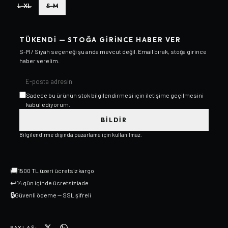
L-XL
S-M
TÜKENDI — STOĞA GIRINCE HABER VER
S-M / Siyah
seçeneği şu anda mevcut değil. Email bırak, stoğa girince
haber verelim.
Sadece bu ürünün stok bilgilendirmesi için iletişime geçilmesini
kabul ediyorum.
BILDIR
Bilgilendirme dışında pazarlama için kullanılmaz.
🚚
1500 TL üzeri ücretsiz kargo
↩
14 gün içinde ücretsiz iade
🔒
Güvenli ödeme — SSL şifreli
PAYLAŞ: