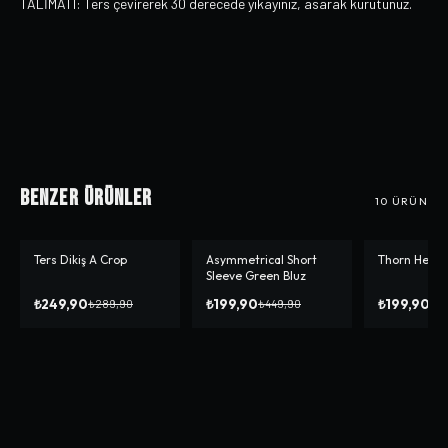
TALİMATI: Ters çevirerek 30 derecede yıkayınız, asarak kurutunuz.
Benzer Ürünler
10
ÜRÜN
Ters Dikiş A Crop
Asymmetrical Short
Thorn Heart
-%
14
-%
56
-%
50
Sleeve Green Bluz
₺249,90
₺199,90
₺199,90
₺289,90
₺449,90
₺3