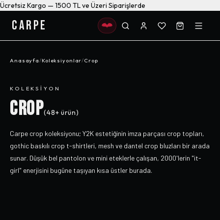
Ücretsiz Kargo — 1500 TL ve Üzeri Siparişlerde
CARPE
Anasayfa
/
Koleksiyonlar
/
Crop
KOLEKSIYON
CROP
(
48+
ürün)
Carpe crop koleksiyonu; Y2K estetiğinin imza parçası crop topları,
gothic baskılı crop t-shirtleri, mesh ve dantel crop bluzları bir arada
sunar. Düşük bel pantolon ve mini eteklerle çalışan, 2000'lerin "it-
girl" enerjisini bugüne taşıyan kısa üstler burada.