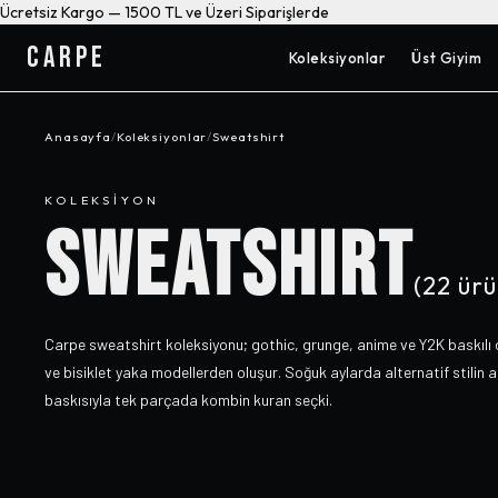
Ücretsiz Kargo — 1500 TL ve Üzeri Siparişlerde
CARPE
Koleksiyonlar
Üst Giyim
Anasayfa
/
Koleksiyonlar
/
Sweatshirt
KOLEKSIYON
SWEATSHIRT
(
22
ürü
Carpe sweatshirt koleksiyonu; gothic, grunge, anime ve Y2K baskılı 
ve bisiklet yaka modellerden oluşur. Soğuk aylarda alternatif stilin an
baskısıyla tek parçada kombin kuran seçki.