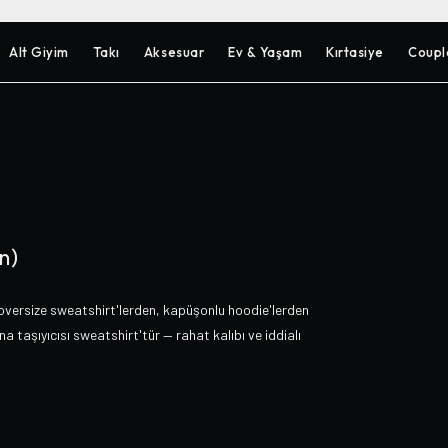
Alt Giyim
Takı
Aksesuar
Ev & Yaşam
Kırtasiye
Coupl
n)
oversize sweatshirt'lerden, kapüşonlu hoodie'lerden
a taşıyıcısı sweatshirt'tür — rahat kalıbı ve iddialı