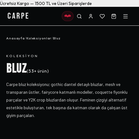
Ücretsiz Kargo — 1500 TL ve Üzeri Siparişlerde
CARPE
Anasayfa
/
Koleksiyonlar
/
Bluz
KOLEKSIYON
BLUZ
(
53+
ürün)
Carpe bluz koleksiyonu; gothic dantel detaylı bluzlar, mesh ve
transparan üstler, fairycore katmanlı modeller, coquette fiyonklu
parçalar ve Y2K crop bluzlardan oluşur. Feminen çizgiyi alternatif
estetikle buluşturan, tek başına da katman olarak da çalışan üst
giyim parçaları.