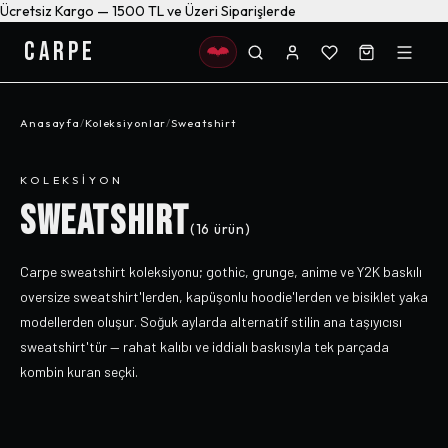
Ücretsiz Kargo — 1500 TL ve Üzeri Siparişlerde
CARPE
Anasayfa
/
Koleksiyonlar
/
Sweatshirt
KOLEKSIYON
SWEATSHIRT
(
16
ürün)
Carpe sweatshirt koleksiyonu; gothic, grunge, anime ve Y2K baskılı
oversize sweatshirt'lerden, kapüşonlu hoodie'lerden ve bisiklet yaka
modellerden oluşur. Soğuk aylarda alternatif stilin ana taşıyıcısı
sweatshirt'tür — rahat kalıbı ve iddialı baskısıyla tek parçada
kombin kuran seçki.