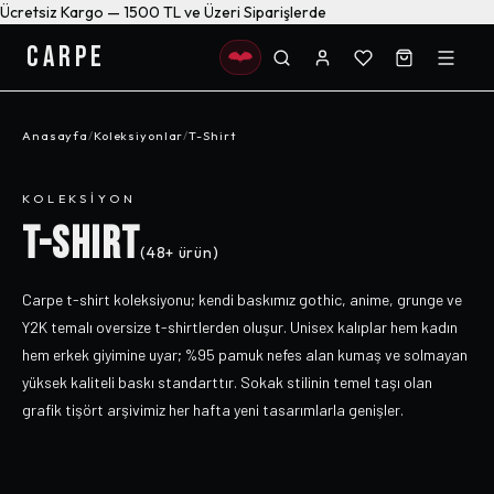
Ücretsiz Kargo — 1500 TL ve Üzeri Siparişlerde
CARPE
Anasayfa
/
Koleksiyonlar
/
T-Shirt
KOLEKSIYON
T-SHIRT
(
48+
ürün)
Carpe t-shirt koleksiyonu; kendi baskımız gothic, anime, grunge ve
Y2K temalı oversize t-shirtlerden oluşur. Unisex kalıplar hem kadın
hem erkek giyimine uyar; %95 pamuk nefes alan kumaş ve solmayan
yüksek kaliteli baskı standarttır. Sokak stilinin temel taşı olan
grafik tişört arşivimiz her hafta yeni tasarımlarla genişler.