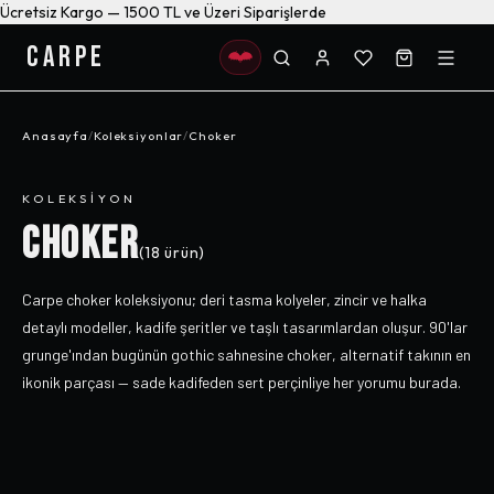
Ücretsiz Kargo — 1500 TL ve Üzeri Siparişlerde
CARPE
Anasayfa
/
Koleksiyonlar
/
Choker
KOLEKSIYON
CHOKER
(
18
ürün)
Carpe choker koleksiyonu; deri tasma kolyeler, zincir ve halka
detaylı modeller, kadife şeritler ve taşlı tasarımlardan oluşur. 90'lar
grunge'ından bugünün gothic sahnesine choker, alternatif takının en
ikonik parçası — sade kadifeden sert perçinliye her yorumu burada.