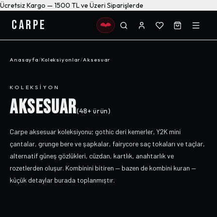
Ücretsiz Kargo — 1500 TL ve Üzeri Siparişlerde
CARPE
Anasayfa
/
Koleksiyonlar
/
Aksesuar
KOLEKSIYON
AKSESUAR
(
48+
ürün)
Carpe aksesuar koleksiyonu; gothic deri kemerler, Y2K mini
çantalar, grunge bere ve şapkalar, fairycore saç tokaları ve taçlar,
alternatif güneş gözlükleri, cüzdan, kartlık, anahtarlık ve
rozetlerden oluşur. Kombinini bitiren — bazen de kombini kuran —
küçük detaylar burada toplanmıştır.